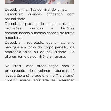
Descobrem famílias convivendo juntas.
Descobrem crianças brincando com
naturalidade.
Descobrem pessoas de diferentes idades,
profissões, crenças e histórias
compartilhando o mesmo espaço de forma
respeitosa.
Descobrem, sobretudo, que o naturismo
não gira em torno do corpo perfeito, da
aparência física ou da sexualidade. Ele
gira em torno da convivência humana.
No Brasil, essa preocupação com a
preservação dos valores naturistas é
levada tão a sério que o termo “Naturismo”
constitui marca registrada da Federação
Brasileira de Naturismo. A entidade atua na
promoção dos princípios naturistas e na
observância de um código de ética que
orienta o funcionamento de clubes,
associações e espaços vinculados ao
movimento.